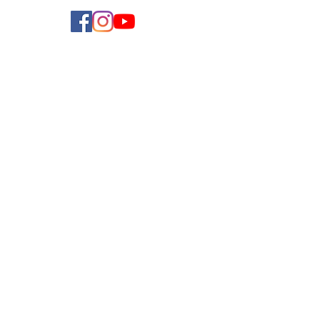
學費參考
付款方法
導師收費
導師計劃
企業合作
常見問題
加入我們
聯絡我們
使用條款
私隱政策
Copyright ©
2019-2025
by Teach and Learn Limited