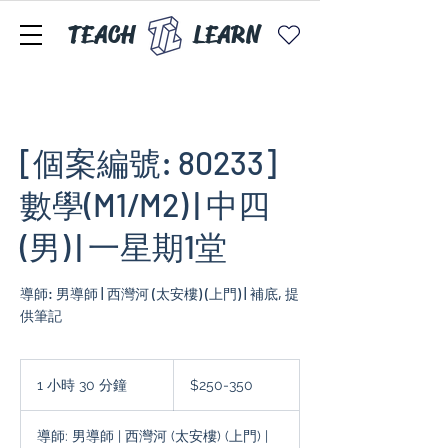
TEACH
LEARN
[個案編號: 80233]
數學(M1/M2) | 中四
(男) | 一星期1堂
導師: 男導師 | 西灣河 (太安樓) (上門) | 補底, 提
供筆記
$250-
350
1 小時 30 分鐘
1
$250-350
小
3
導師: 男導師 | 西灣河 (太安樓) (上門) |
0