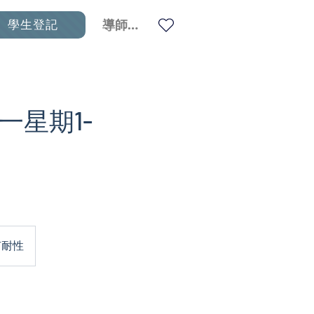
學生登記
導師登入
| 一星期1-
 有耐性