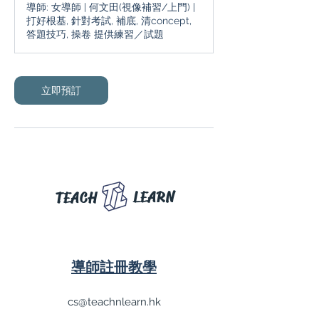
導師: 女導師 | 何文田(視像補習/上門) |
0
打好根基, 針對考試, 補底, 清concept,
分
答題技巧, 操卷 提供練習／試題
鐘
立即預訂
LEARN
TEACH
導師註冊教學
cs@teachnlearn.hk