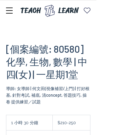
TEACH
LEARN
[個案編號: 80580]
化學, 生物, 數學 | 中
四(女) | 一星期1堂
導師: 女導師 | 何文田(視像補習/上門) | 打好根
基, 針對考試, 補底, 清concept, 答題技巧, 操
卷 提供練習／試題
$210-
250
1 小時 30 分鐘
1
$210-250
小
3