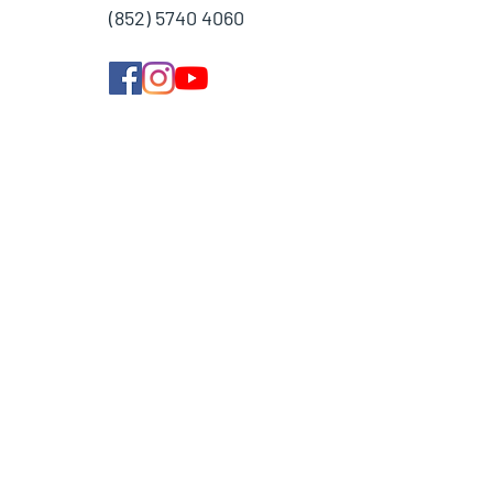
(852) 5740 4060
學費參考
付款方法
導師收費
導師計劃
企業合作
常見問題
加入我們
聯絡我們