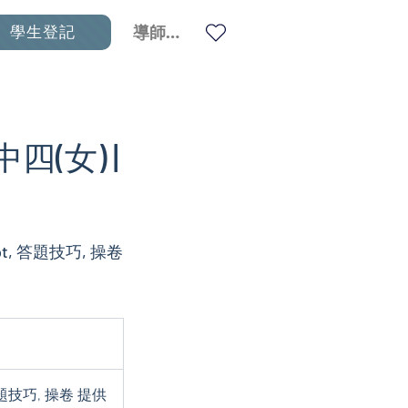
學生登記
導師登入
中四(女) |
pt, 答題技巧, 操卷
答題技巧, 操卷 提供