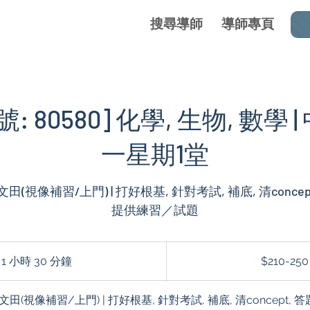
搜尋導師
導師專頁
 80580] 化學, 生物, 數學 | 
一星期1堂
文田(視像補習/上門) | 打好根基, 針對考試, 補底, 清conce
提供練習／試題
$210-
250
1 小時 30 分鐘
1
$210-250
小
3
何文田(視像補習/上門) | 打好根基, 針對考試, 補底, 清concept, 