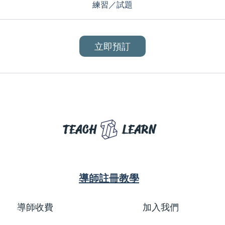
0
練習／試題
分
鐘
立即預訂
TEACH
LEARN
導師註冊教學
導師收費
加入我們