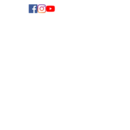
學費參考
付款方法
導師收費
導師計劃
企業合作
常見問題
加入我們
聯絡我們
使用條款
私隱政策
Copyright ©
2019-2025
by Teach and Learn Limited