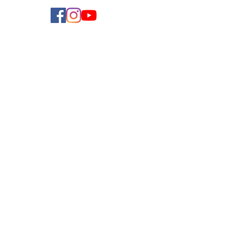
學費參考
付款方法
導師收費
導師計劃
企業合作
常見問題
加入我們
聯絡我們
使用條款
私隱政策
Copyright ©
2019-2025
by Teach and Learn Limited