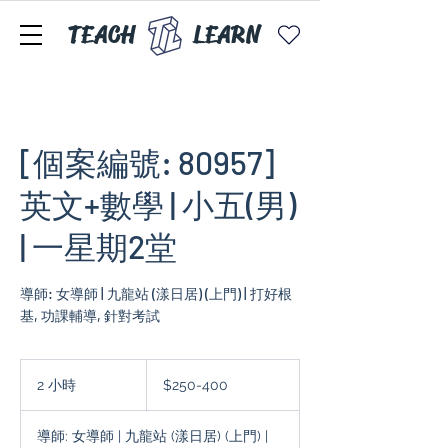
TEACH
LEARN
[個案編號: 80957]
英文+數學 | 小五(男)
| 一星期2堂
導師: 女導師 | 九龍站 (漾日居) (上門) | 打好根
基, 功課輔導, 針對考試
$250-
400
2 小時
2
$250-400
小
時
導師: 女導師 | 九龍站 (漾日居) (上門) |