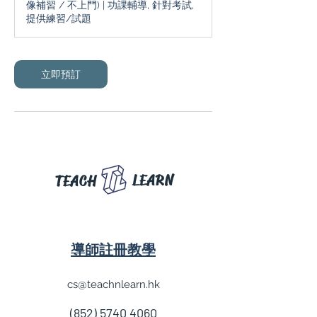
像補習 / 不上門) | 功課輔導, 針對考試,
提供練習/試題
立即預訂
LEARN
TEACH
導師註冊教學
cs@teachnlearn.hk
(852) 5740 4060