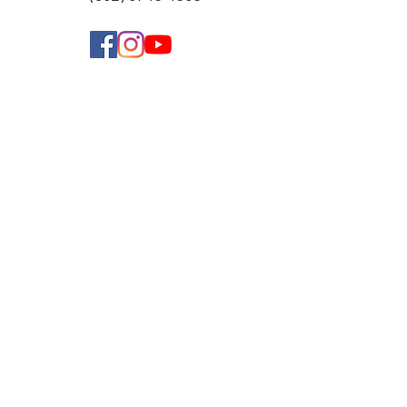
學費參考
付款方法
導師收費
導師計劃
企業合作
常見問題
加入我們
聯絡我們
使用條款
私隱政策