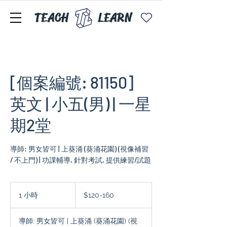
TEACH
LEARN
[個案編號: 81150]
英文 | 小五(男) | 一星
期2堂
導師: 男女皆可 | 上葵涌 (葵涌花園) (視像補習
/ 不上門) | 功課輔導, 針對考試, 提供練習/試題
$120-
160
1 小時
1
$120-160
小
導師: 男女皆可 | 上葵涌 (葵涌花園) (視