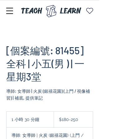
TEACH
LEARN
[個案編號: 81455]
全科 | 小五(男 ) | 一
星期3堂
導師: 女導師 | 火炭 (銀禧花園) (上門 / 視像補
習) | 補底, 提供筆記
$180-
250
1 小時 30 分鐘
1
$180-250
小
3
導師: 女導師 | 火炭 (銀禧花園) (上門 /
0