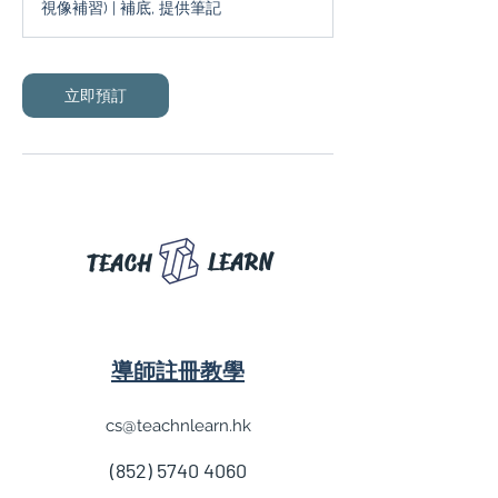
視像補習) | 補底, 提供筆記
分
鐘
立即預訂
LEARN
TEACH
導師註冊教學
cs@teachnlearn.hk
(852) 5740 4060