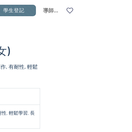
學生登記
導師登入
女)
作, 有耐性, 輕鬆
耐性, 輕鬆學習, 長