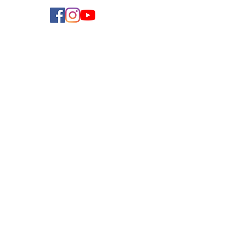
學費參考
付款方法
導師收費
導師計劃
企業合作
常見問題
加入我們
聯絡我們
使用條款
私隱政策
Copyright ©
2019-2025
by Teach and Learn Limited