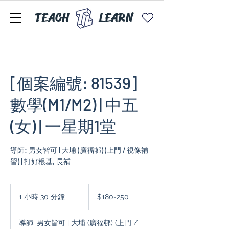
TEACH
LEARN
[個案編號: 81539]
數學(M1/M2) | 中五
(女) | 一星期1堂
導師: 男女皆可 | 大埔 (廣福邨) (上門 / 視像補
習) | 打好根基, 長補
$180-
250
1 小時 30 分鐘
1
$180-250
小
3
導師: 男女皆可 | 大埔 (廣福邨) (上門 /
0