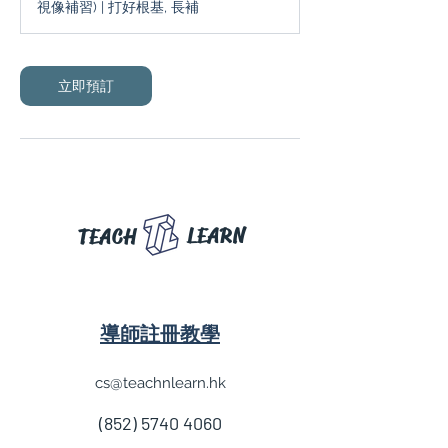
視像補習) | 打好根基, 長補
分
鐘
立即預訂
LEARN
TEACH
導師註冊教學
cs@teachnlearn.hk
(852) 5740 4060