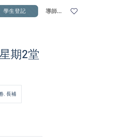
學生登記
導師登入
 一星期2堂
卷, 長補