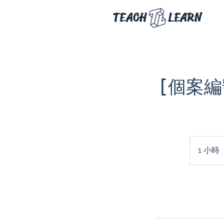
TEACH
LEARN
[個案編號
1 小時
1