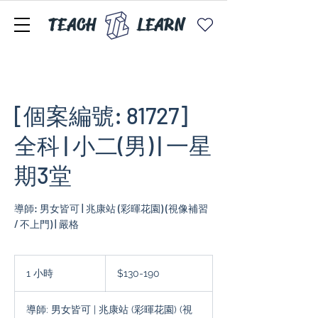
TEACH
LEARN
[個案編號: 81727]
全科 | 小二(男) | 一星
期3堂
導師: 男女皆可 | 兆康站 (彩暉花園) (視像補習
/ 不上門) | 嚴格
$130-
190
1 小時
1
$130-190
小
導師: 男女皆可 | 兆康站 (彩暉花園) (視