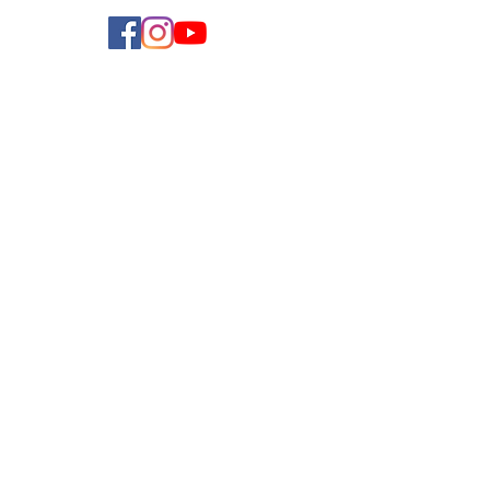
學費參考
付款方法
導師收費
導師計劃
企業合作
常見問題
加入我們
聯絡我們
使用條款
私隱政策
Copyright ©
2019-2025
by Teach and Learn Limited