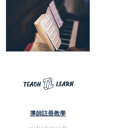
LEARN
TEACH
導師註冊教學
cs@teachnlearn.hk