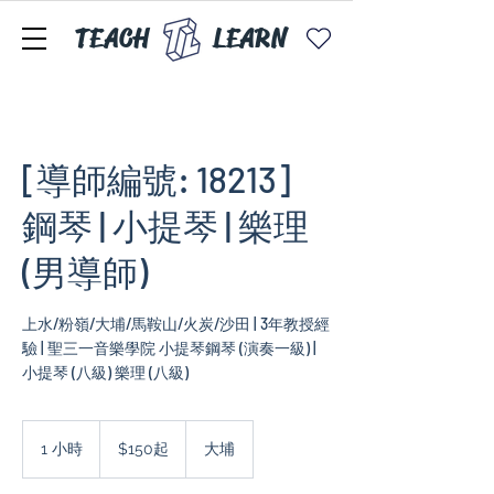
TEACH
LEARN
[導師編號: 18213]
鋼琴 | 小提琴 | 樂理
(男導師)
上水/粉嶺/大埔/馬鞍山/火炭/沙田 | 3年教授經
驗 | 聖三一音樂學院 小提琴鋼琴 (演奏一級) |
小提琴 (八級) 樂理 (八級)
$150
起
1 小時
1
$150起
大埔
小