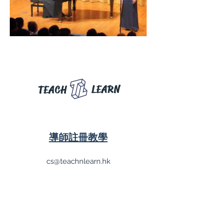
LEARN
TEACH
導師註冊教學
cs@teachnlearn.hk
(852) 5740 4060