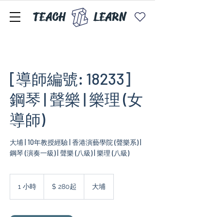
TEACH
LEARN
[導師編號: 18233]
鋼琴 | 聲樂 | 樂理 (女
導師)
大埔 | 10年教授經驗 | 香港演藝學院 (聲樂系) |
鋼琴 (演奏一級) | 聲樂 (八級) | 樂理 (八級)
$
280
1 小時
1
$ 280起
大埔
起
小