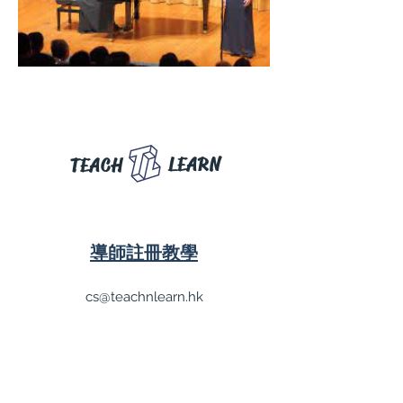
LEARN
TEACH
導師註冊教學
cs@teachnlearn.hk
(852) 5740 4060