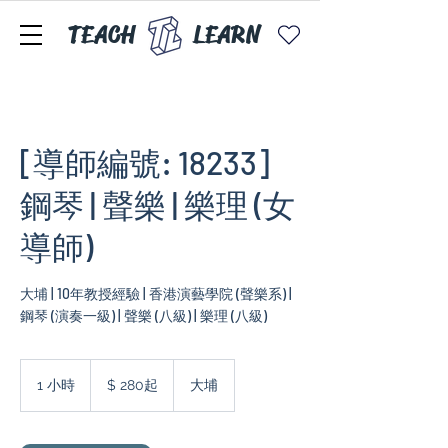
TEACH
LEARN
[導師編號: 18233]
鋼琴 | 聲樂 | 樂理 (女
導師)
大埔 | 10年教授經驗 | 香港演藝學院 (聲樂系) |
鋼琴 (演奏一級) | 聲樂 (八級) | 樂理 (八級)
$
280
1 小時
1
$ 280起
大埔
起
小