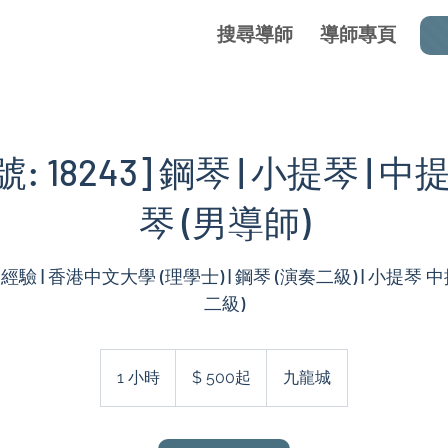
搜尋導師
導師專頁
 18243] 鋼琴 | 小提琴 | 中
琴 (男導師)
授經驗 | 香港中文大學 (理學士) | 鋼琴 (演奏二級) | 小提琴 
二級)
$
500
1 小時
1
$ 500起
九龍城
起
小