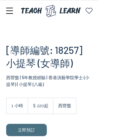
TEACH
LEARN
[導師編號: 18257]
小提琴 (女導師)
西營盤 | 5年教授經驗 | 香港演藝學院學士 (小
$
220
1 小時
1
$ 220起
西營盤
起
小
立即預訂