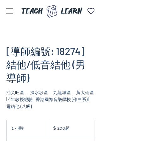
TEACH
LEARN
[導師編號: 18274]
結他/低音結他 (男
導師)
油尖旺區 ， 深水埗區， 九龍城區， 黃大仙區
| 4年教授經驗 | 香港國際音樂學校 (作曲系) |
電結他 (八級)
$
200
1 小時
1
$ 200起
起
小