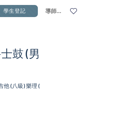
學生登記
導師登入
爵士鼓 (男
他 (八級) 樂理 (