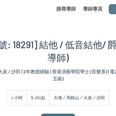
搜尋導師
導師專頁
: 18291] 結他 / 低音結他/ 
導師)
 火炭 / 沙田 | 2年教授經驗 | 香港演藝學院學士 (音樂系) | 電吉
五級)
$
180
1 小時
1
$ 180起
大埔 / 馬鞍山 / 火炭 / 沙田
起
小