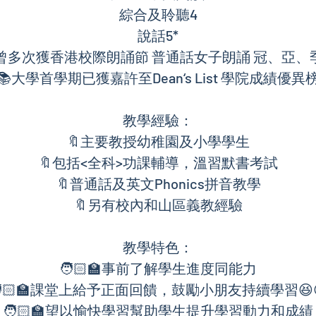
綜合及聆聽4
說話5*
曾多次獲香港校際朗誦節 普通話女子朗誦 冠、亞、
📚大學首學期已獲嘉許至Dean‘s List 學院成績優異
教學經驗：
🔖主要教授幼稚園及小學學生
🔖包括<全科>功課輔導，溫習默書考試
🔖普通話及英文Phonics拼音教學
🔖另有校內和山區義教經驗
教學特色：
🧑🏻‍🏫事前了解學生進度同能力
🏻‍🏫課堂上給予正面回饋，鼓勵小朋友持續學習😆
🧑🏻‍🏫望以愉快學習幫助學生提升學習動力和成績