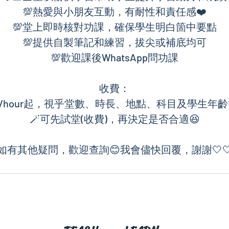
💯熱愛與小朋友互動，有耐性和責任感❤️
💯堂上即時核對功課，確保學生明白箇中要點
💯提供自製筆記和練習，拔尖或補底均可
💯歡迎課後WhatsApp問功課
收費：
110/hour起，視乎堂數、時長、地點、科目及學生年
🪄可先試堂(收費)，再決定是否合適😆
如有其他疑問，歡迎查詢😊我會儘快回覆，謝謝🤍