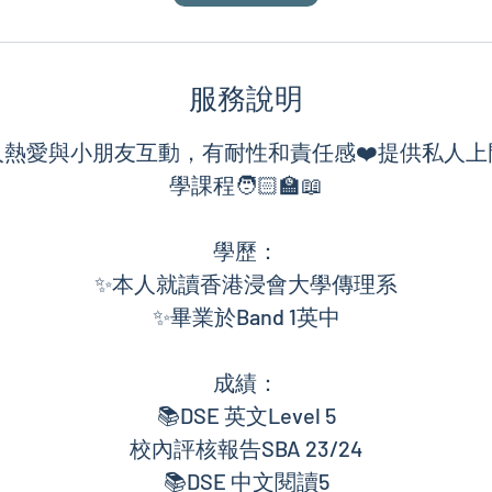
服務說明
人熱愛與小朋友互動，有耐性和責任感❤️提供私人
學課程🧑🏻‍🏫📖
學歷：
✨本人就讀香港浸會大學傳理系
✨畢業於Band 1英中
成績：
📚DSE 英文Level 5
校內評核報告SBA 23/24
📚DSE 中文閱讀5