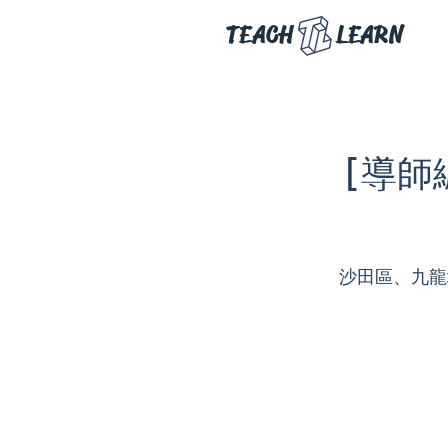
TEACH
LEARN
[導師