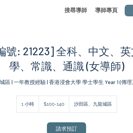
搜尋導師
導師專頁
編號: 21223] 全科、中文、
學、常識、通識 (女導師)
$100-
140
1 小時
1
$100-140
沙田區、九龍城區
小
請求預訂