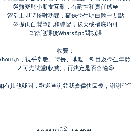
💯熱愛與小朋友互動，有耐性和責任感❤️
💯堂上即時核對功課，確保學生明白箇中要點
💯提供自製筆記和練習，拔尖或補底均可
💯歡迎課後WhatsApp問功課
收費：
110/hour起，視乎堂數、時長、地點、科目及學生年
🪄可先試堂(收費)，再決定是否合適😆
如有其他疑問，歡迎查詢😊我會儘快回覆，謝謝🤍