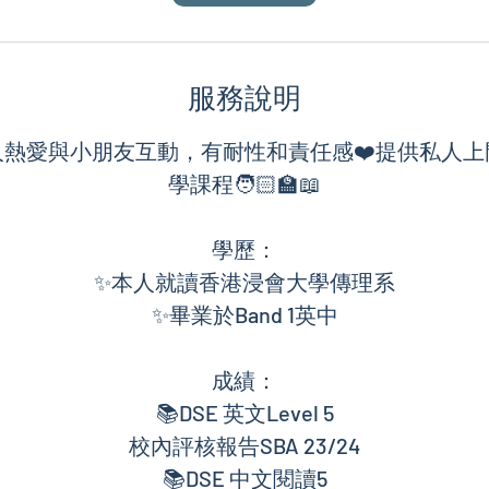
服務說明
人熱愛與小朋友互動，有耐性和責任感❤️提供私人
學課程🧑🏻‍🏫📖
學歷：
✨本人就讀香港浸會大學傳理系
✨畢業於Band 1英中
成績：
📚DSE 英文Level 5
校內評核報告SBA 23/24
📚DSE 中文閱讀5