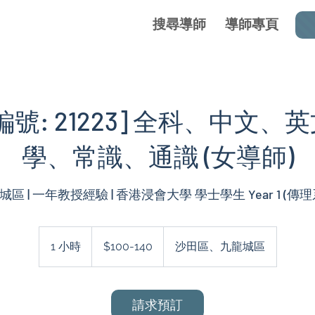
搜尋導師
導師專頁
編號: 21223] 全科、中文、
學、常識、通識 (女導師)
$100-
140
1 小時
1
$100-140
沙田區、九龍城區
小
請求預訂