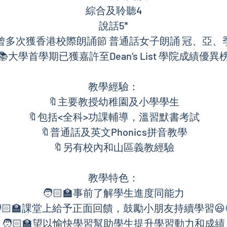
綜合及聆聽4
說話5*
曾多次獲香港校際朗誦節 普通話女子朗誦 冠、亞、
📚大學首學期已獲嘉許至Dean‘s List 學院成績優異
教學經驗：
🔖主要教授幼稚園及小學學生
🔖包括<全科>功課輔導，溫習默書考試
🔖普通話及英文Phonics拼音教學
🔖另有校內和山區義教經驗
教學特色：
🧑🏻‍🏫事前了解學生進度同能力
🏻‍🏫課堂上給予正面回饋，鼓勵小朋友持續學習😆
🧑🏻‍🏫望以愉快學習幫助學生提升學習動力和成績