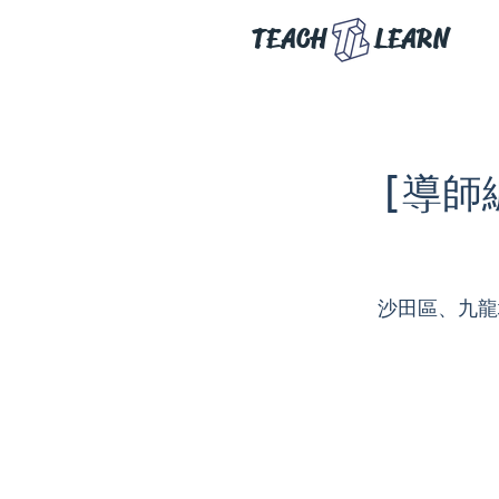
TEACH
LEARN
[導師