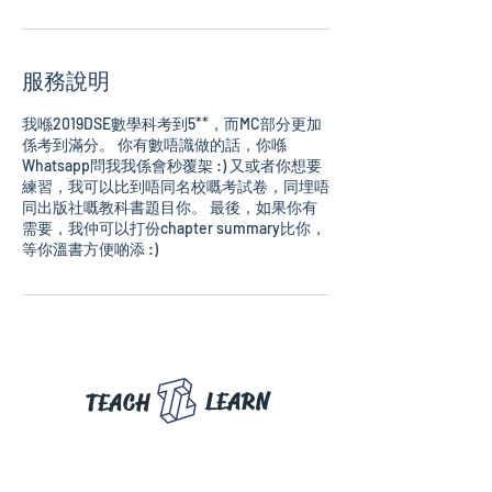
服務說明
我喺2019DSE數學科考到5**，而MC部分更加
係考到滿分。 你有數唔識做的話，你喺
Whatsapp問我我係會秒覆架 :) 又或者你想要
練習，我可以比到唔同名校嘅考試卷，同埋唔
同出版社嘅教科書題目你。 最後，如果你有
需要，我仲可以打份chapter summary比你，
LEARN
TEACH