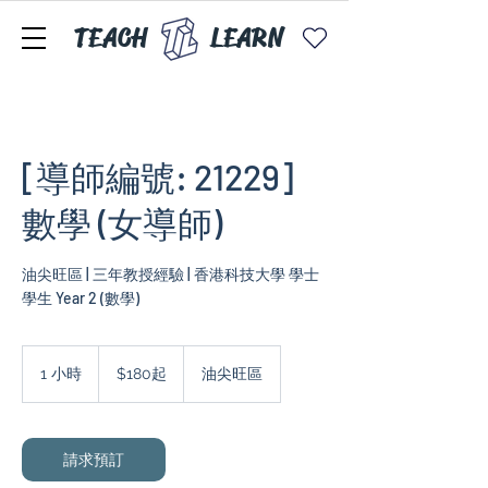
TEACH
LEARN
[導師編號: 21229]
數學 (女導師)
油尖旺區 | 三年教授經驗 | 香港科技大學 學士
$180
起
1 小時
1
$180起
油尖旺區
小
請求預訂