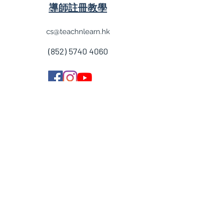
導師註冊教學
cs@teachnlearn.hk
(852) 5740 4060
學費參考
付款方法
導師收費
導師計劃
企業合作
常見問題
加入我們