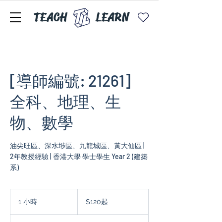
TEACH
LEARN
[導師編號: 21261]
全科、地理、生
物、數學
油尖旺區、深水埗區、九龍城區、黃大仙區 |
2年教授經驗 | 香港大學 學士學生 Year 2 (建築
系)
$120
起
1 小時
1
$120起
小