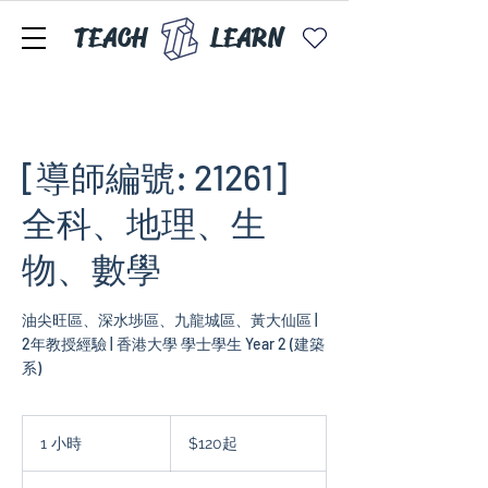
TEACH
LEARN
[導師編號: 21261]
全科、地理、生
物、數學
油尖旺區、深水埗區、九龍城區、黃大仙區 |
2年教授經驗 | 香港大學 學士學生 Year 2 (建築
系)
$120
起
1 小時
1
$120起
小