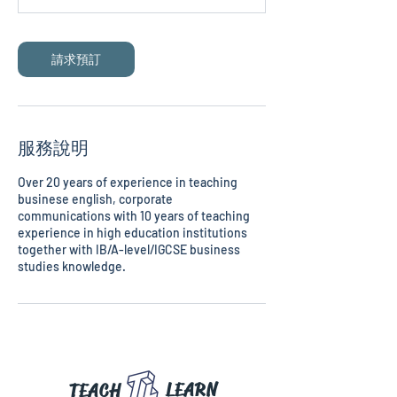
請求預訂
服務說明
Over 20 years of experience in teaching
businese english, corporate
communications with 10 years of teaching
experience in high education institutions
together with IB/A-level/IGCSE business
LEARN
TEACH