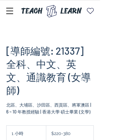
TEACH
LEARN
[導師編號: 21337]
全科、中文、英
文、通識教育 (女導
師)
北區、大埔區、沙田區、西貢區、將軍澳區 |
$220-
380
1 小時
1
$220-380
小