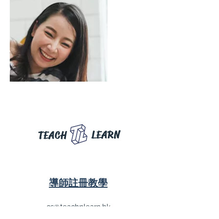
LEARN
TEACH
導師註冊教學
cs@teachnlearn.hk