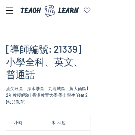
TEACH
LEARN
[導師編號: 21339]
小學全科、英文、
普通話
油尖旺區、深水埗區、九龍城區、黃大仙區 |
2年教授經驗 | 香港教育大學 學士學生 Year 2
(幼兒教育)
$120
起
1 小時
1
$120起
小