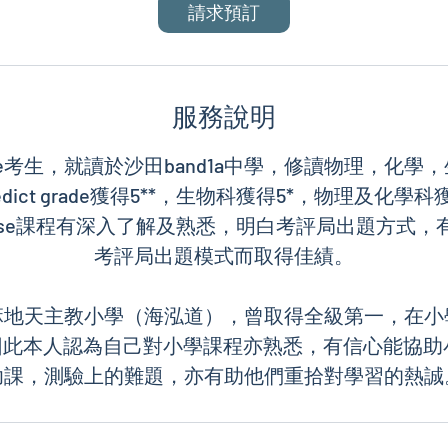
請求預訂
服務說明
se考生，就讀於沙田band1a中學，修讀物理，化學，
edict grade獲得5**，生物科獲得5*，物理及化學
對dse課程有深入了解及熟悉，明白考評局出題方式，
考評局出題模式而取得佳績。
麻地天主教小學（海泓道），曾取得全級第一，在小
，因此本人認為自己對小學課程亦熟悉，有信心能協助