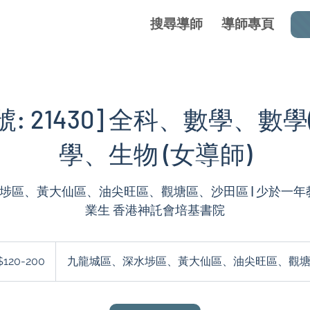
搜尋導師
導師專頁
: 21430] 全科、數學、數學
學、生物 (女導師)
區、黃大仙區、油尖旺區、觀塘區、沙田區 | 少於一年教授
業生 香港神託會培基書院
0-
$120-200
九龍城區、深水埗區、黃大仙區、油尖旺區、觀