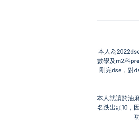
本人為2022d
數學及m2科pr
剛完dse，
本人就讀於油
名跌出頭10