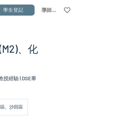
學生登記
導師登入
(M2)、化
經驗 | DSE畢
塘區、沙田區