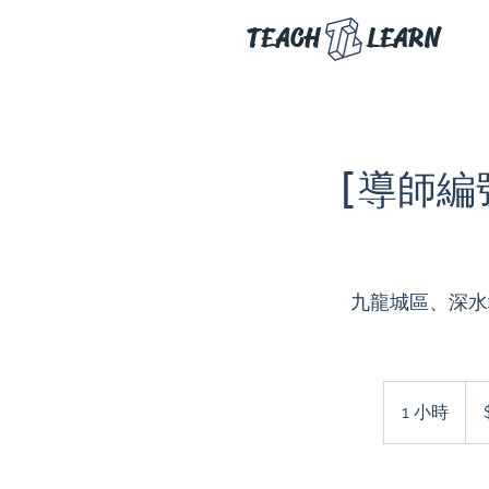
TEACH
LEARN
[導師編號
九龍城區、深水埗
$12
200
1 小時
1
小