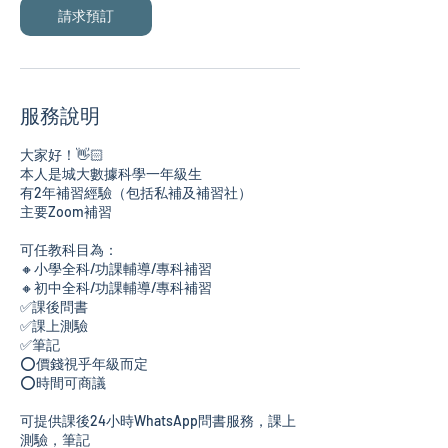
請求預訂
服務說明
大家好！👋🏻
本人是城大數據科學一年級生
有2年補習經驗（包括私補及補習社）
主要Zoom補習
可任教科目為：
🔸小學全科/功課輔導/專科補習
🔸初中全科/功課輔導/專科補習
✅課後問書
✅課上測驗
✅筆記
⭕️價錢視乎年級而定
⭕️時間可商議
可提供課後24小時WhatsApp問書服務，課上