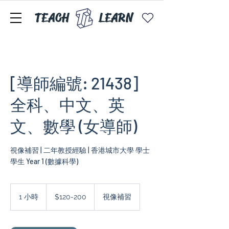
TEACH
LEARN
[導師編號: 21438]
全科、中文、英
文、數學 (女導師)
視像補習 | 二年教授經驗 | 香港城市大學 學士
$120-
200
1 小時
1
$120-200
視像補習
小