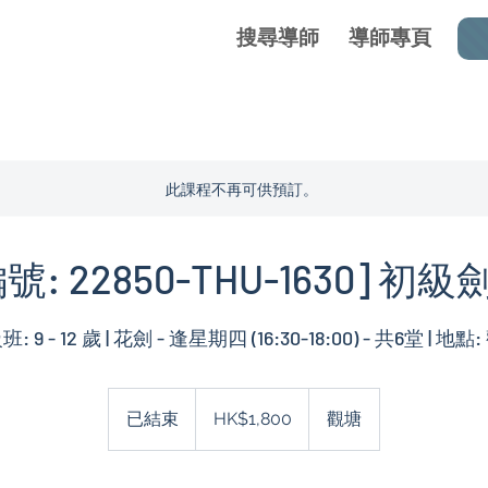
搜尋導師
導師專頁
此課程不再可供預訂。
號: 22850-THU-1630] 初
: 9 - 12 歲 | 花劍 - 逢星期四 (16:30-18:00) - 共6堂 | 地點
1,800
港
已結束
已
HK$1,800
觀塘
元
結
束