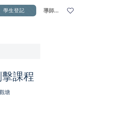
學生登記
導師登入
級劍擊課程
: 觀塘