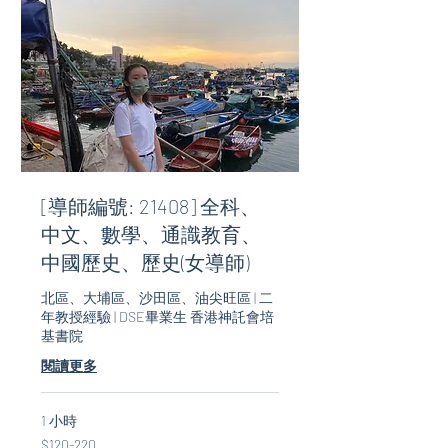
[導師編號: 21408] 全科、
中文、數學、通識教育、
中國歷史、歷史(女導師)
北區、大埔區、沙田區、油尖旺區 | 二
年教授經驗 | DSE畢業生 香港神託會培
基書院
閱讀更多
1 小時
$120-
$120-220