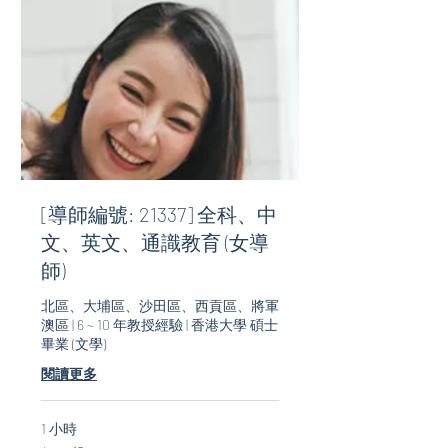
[導師編號: 21337] 全科、中
文、英文、通識教育 (女導
師)
北區、大埔區、沙田區、西貢區、將軍
澳區 | 6 ~ 10 年教授經驗 | 香港大學 碩士
畢業 (文學)
閱讀更多
1 小時
$220