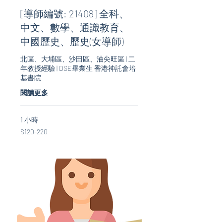
[導師編號: 21408] 全科、
中文、數學、通識教育、
中國歷史、歷史(女導師)
北區、大埔區、沙田區、油尖旺區 | 二
年教授經驗 | DSE畢業生 香港神託會培
基書院
閱讀更多
1 小時
$120-
$120-220
220