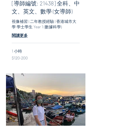
[導師編號: 21438] 全科、中
文、英文、數學 (女導師)
視像補習 | 二年教授經驗 | 香港城市大
學 學士學生 Year 1 (數據科學)
閱讀更多
1 小時
$120-
$120-200
200