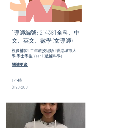
[導師編號: 21438] 全科、中
文、英文、數學 (女導師)
視像補習 | 二年教授經驗 | 香港城市大
學 學士學生 Year 1 (數據科學)
閱讀更多
1 小時
$120-
$120-200
200