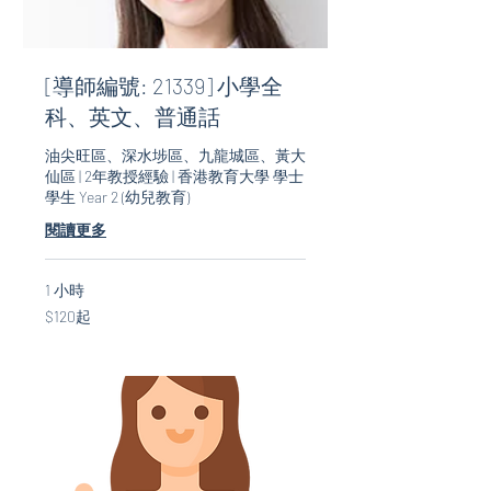
[導師編號: 21339] 小學全
科、英文、普通話
油尖旺區、深水埗區、九龍城區、黃大
仙區 | 2年教授經驗 | 香港教育大學 學士
學生 Year 2 (幼兒教育)
閱讀更多
1 小時
$120
$120起
起