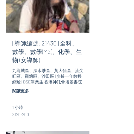
[導師編號: 21430] 全科、
數學、數學(M2)、化學、生
物 (女導師)
九龍城區、深水埗區、黃大仙區、油尖
旺區、觀塘區、沙田區 | 少於一年教授
經驗 | DSE畢業生 香港神託會培基書院
閱讀更多
1 小時
$120-
$120-200
200