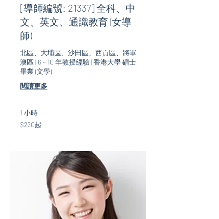
[導師編號: 21337] 全科、中
文、英文、通識教育 (女導
師)
北區、大埔區、沙田區、西貢區、將軍
澳區 | 6 ~ 10 年教授經驗 | 香港大學 碩士
畢業 (文學)
閱讀更多
1 小時
$220
$220起
起