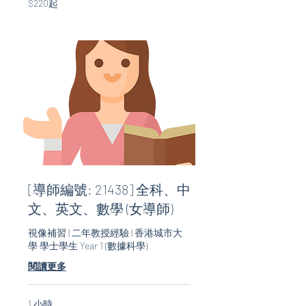
$220起
起
[導師編號: 21438] 全科、中
文、英文、數學 (女導師)
視像補習 | 二年教授經驗 | 香港城市大
學 學士學生 Year 1 (數據科學)
閱讀更多
1 小時