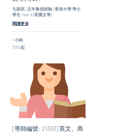
九龍區 | 五年教授經驗 | 香港大學 學士
學生 Year 4 (英國文學)
閱讀更多
1 小時
$150
$150起
起
[導師編號: 21333] 英文、商