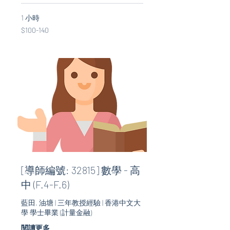
1 小時
$100-
$100-140
140
[導師編號: 32815] 數學 - 高
中 (F.4-F.6)
藍田, 油塘 | 三年教授經驗 | 香港中文大
學 學士畢業 (計量金融)
閱讀更多