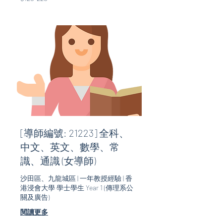
220
[導師編號: 21223] 全科、
中文、英文、數學、常
識、通識 (女導師)
沙田區、九龍城區 | 一年教授經驗 | 香
港浸會大學 學士學生 Year 1 (傳理系公
關及廣告)
閱讀更多