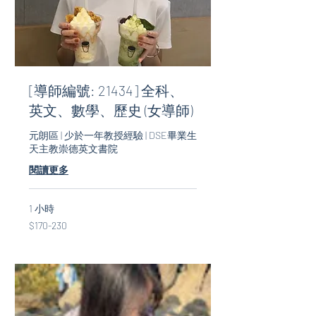
[導師編號: 21434] 全科、
英文、數學、歷史 (女導師)
元朗區 | 少於一年教授經驗 | DSE畢業生
天主教崇德英文書院
閱讀更多
1 小時
$170-
$170-230
230