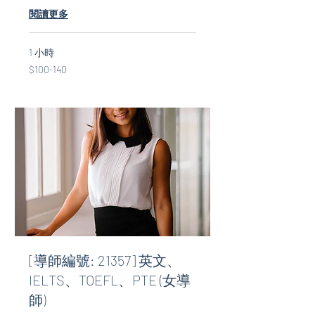
閱讀更多
1 小時
$100-
$100-140
140
[導師編號: 21357] 英文、
IELTS、TOEFL、PTE (女導
師)