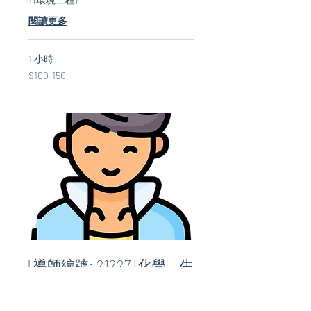
閱讀更多
1 小時
$100-
$100-150
150
[導師編號: 21227] 化學、生
物、數學、物理 (男導師)
觀塘區、葵青區、荃灣區 | 三年教授經