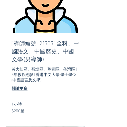
[導師編號: 21303] 全科、中
國語文、中國歷史、中國
文學 (男導師)
黃大仙區、觀塘區、葵青區、荃灣區 |
5年教授經驗 | 香港中文大學 學士學位
(中國語言及文學)
閱讀更多
1 小時
$200
$200起
起