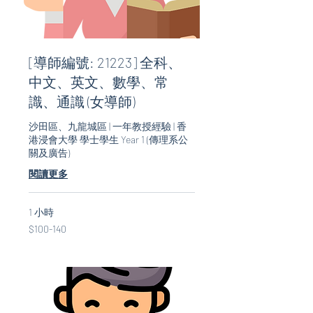
[導師編號: 21223] 全科、
中文、英文、數學、常
識、通識 (女導師)
沙田區、九龍城區 | 一年教授經驗 | 香
港浸會大學 學士學生 Year 1 (傳理系公
關及廣告)
閱讀更多
1 小時
$100-
$100-140
140