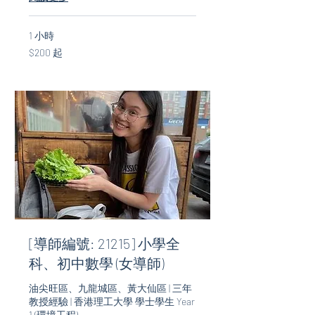
1 小時
$200
$200 起
起
[導師編號: 21215] 小學全
科、初中數學 (女導師)
油尖旺區、九龍城區、黃大仙區 | 三年
教授經驗 | 香港理工大學 學士學生 Year
1 (環境工程)