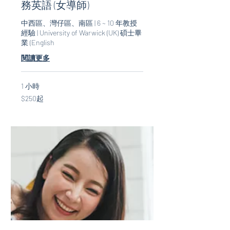
務英語 (女導師)
中西區、灣仔區、南區 | 6 ~ 10 年教授
經驗 | University of Warwick (UK) 碩士畢
業 (English
閱讀更多
1 小時
$250
$250起
起