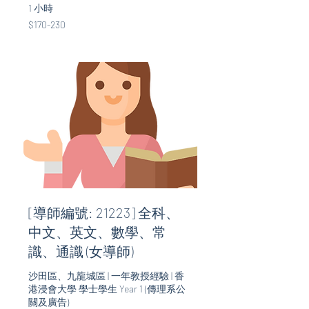
1 小時
$170-
$170-230
230
[導師編號: 21223] 全科、
中文、英文、數學、常
識、通識 (女導師)
沙田區、九龍城區 | 一年教授經驗 | 香
港浸會大學 學士學生 Year 1 (傳理系公
關及廣告)