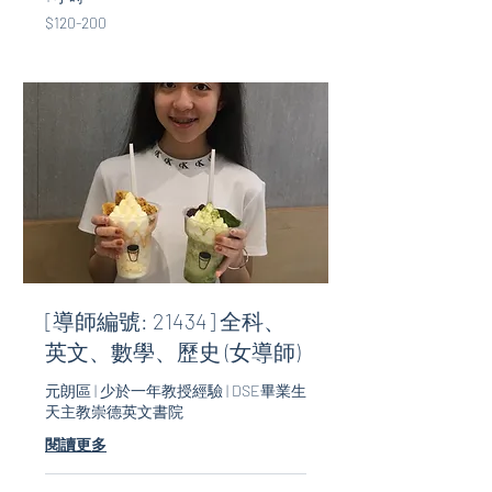
$120-
$120-200
200
[導師編號: 21434] 全科、
英文、數學、歷史 (女導師)
元朗區 | 少於一年教授經驗 | DSE畢業生
天主教崇德英文書院
閱讀更多