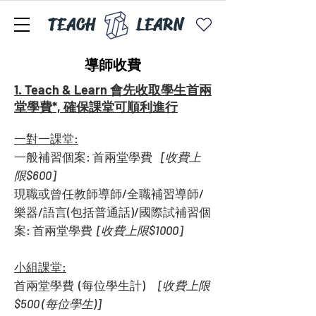
TEACH
LEARN
導師收費
1. Teach & Learn 會先收取學生首兩
堂學費*, 確保課堂可順利進行
一對一課堂:
一般補習個案: 首兩堂學費
[收費上
限$600]
現職或曾任教師導師/全職補習導師/
樂器/語言(包括普通話)/國際試補習個
案: 首兩堂學費
[收費上限$1000]
小組課堂:
首兩堂學費 (每位學生計) ​
[收費上限
$500 (每位學生)]