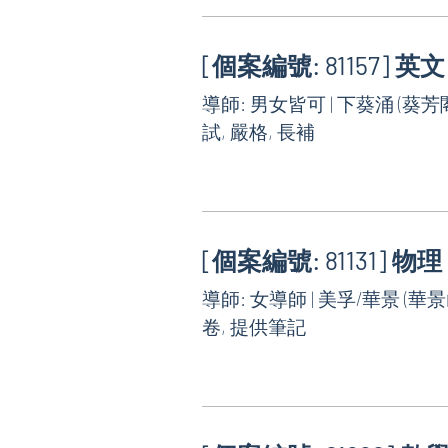
[個案編號: 81157] 英文
導師: 男女皆可 | 下葵涌 (葵芳閣
試, 嚴格, 長補
[個案編號: 81131] 物理
導師: 女導師 | 美孚/華景 (華景
卷, 提供筆記