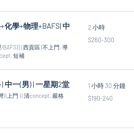
科+化學+物理+BAFS| 中
2 小時
$260-
$260-300
300
AFS)] | 西貢區 (不上門, 導
ept, 短補
 | 中一(男) | 一星期2堂
1 小時 30 分鐘
$190-
(上門 ) | 清concept, 嚴格
$190-240
240