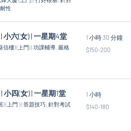
有耐性
 | 小六(女) | 一星期4堂
1 小時 30 分鐘
$150-
信樓) (上門) | 功課輔導, 嚴格
$150-200
200
 | 小四(女) | 一星期1堂
1 小時
$140-
) (上門 ) | 答題技巧, 針對考試
$140-180
180