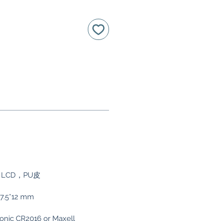
LCD，PU皮
.5*12 mm
c CR2016 or Maxell