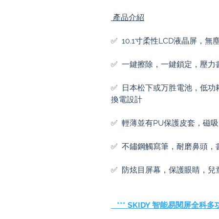
產品介紹
✅ 10.1寸柔性LCD液晶屏
✅ 一鍵擦除，一鍵鎖定，壓力
✅ 日本松下或万胜電池，低功
換電設計
✅ 輕薄並有PU保護皮套，磁
✅ 不鏽鋼觸寫筆，耐磨鼻頭，
✅ 防炫目屏幕，保護眼睛，兒
*** SKIDY 智能易閱屏全科