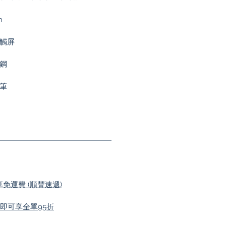
h
容觸屏
鏽鋼
中筆
即享免運費 (順豐速遞)
0 即可享全單95折