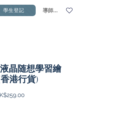
學生登記
導師登入
ent 液晶随想學習繪
(香港行貨)
促
K$259.00
銷
價
格