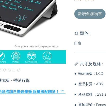
新增至購物車
🎨 顏色 :
白色
📏 尺寸及規格 :
● 顯示面板：LCD
速寫板 - (香港行貨)
● 產品材質：ABS、
多功能掃讀自學速學筆 限量搭配贈送！ ***
● 產品體積 ：23.2*17
● 電池型號：Panasoni