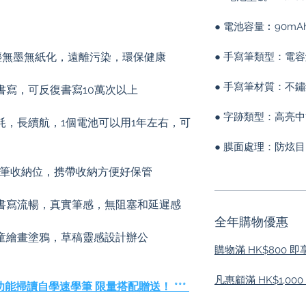
● 電池容量︰90mA
，無塵無墨無紙化，遠離污染，環保健康
● 手寫筆類型：電
● 手寫筆材質：不
書寫，可反復書寫10萬次以上
● 字跡類型：高亮
耗，長續航，1個電池可以用1年左右，可
● 膜面處理：防炫目
吸筆收納位，携帶收納方便好保管
書寫流暢，真實筆感，無阻塞和延遲感
全年購物優惠
童繪畫塗鴉，草稿靈感設計辦公
購物滿 HK$800 
凡惠顧滿 HK$1,00
多功能掃讀自學速學筆 限量搭配贈送！ ***