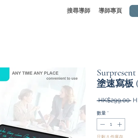
搜尋導師
導師專頁
Surpres
塗速寫板 
一
 HK$299.00 
H
般
數量
*
價
格
只剩 8 件庫存