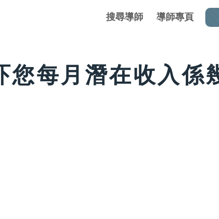
搜尋導師
導師專頁
吓您每月潛在收入係