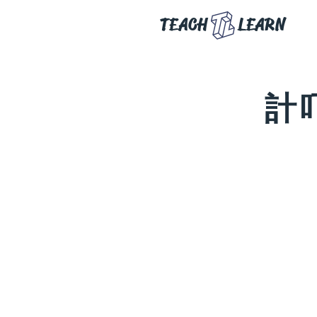
TEACH
LEARN
計