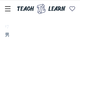
TEACH
LEARN
17
男