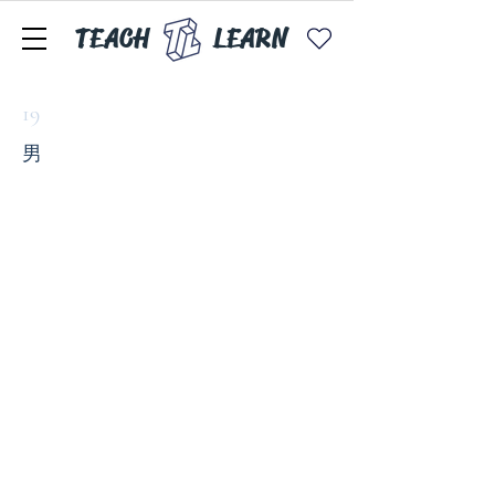
TEACH
LEARN
19
男