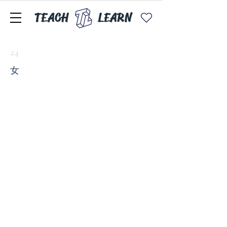
TEACH
LEARN
24
女