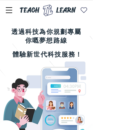
TEACH
LEARN
透過科技為你規劃專屬
你嘅夢想路線
體驗新世代科技服務 !