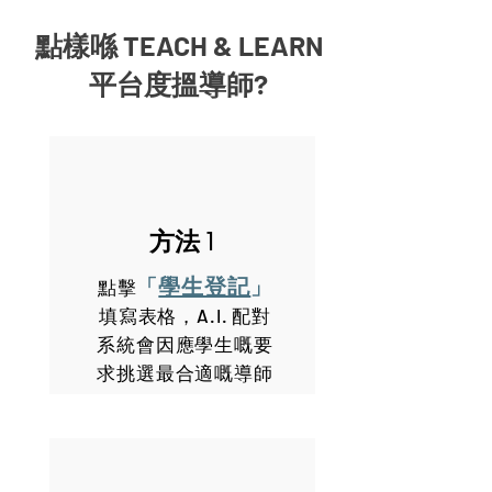
點樣喺 TEACH & LEARN
平台度搵導師?
方法 1
學生登記
「
」
點擊
填寫表格，A.I. 配對
系統會因應學生嘅要
求挑選最合適嘅導師