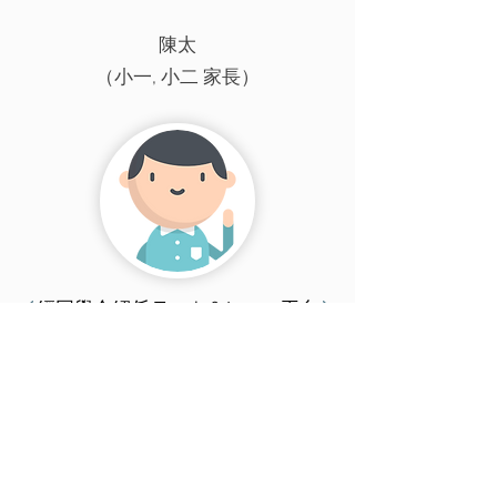
陳太
（小一, 小二 家長）
經同學介紹係 Teach & Learn 平台
搵到個 DSE 狀元教我溫書技巧，
係短時間內將重點記入腦！
Kingsley
(中五學生)