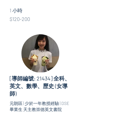
1 小時
$120-
$120-200
200
[導師編號: 21434] 全科、
英文、數學、歷史 (女導
師)
元朗區 | 少於一年教授經驗 | DSE
畢業生 天主教崇德英文書院