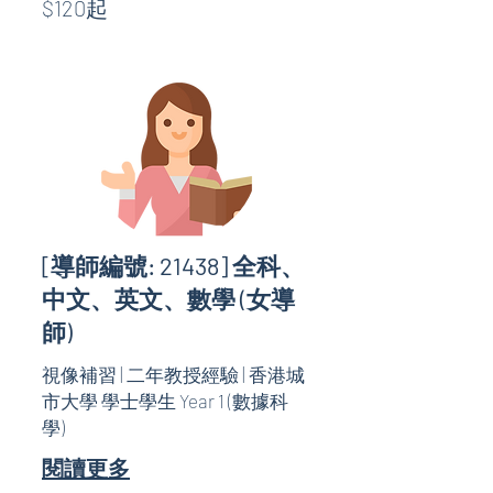
$120起
起
[導師編號: 21438] 全科、
中文、英文、數學 (女導
師)
視像補習 | 二年教授經驗 | 香港城
市大學 學士學生 Year 1 (數據科
學)
閱讀更多