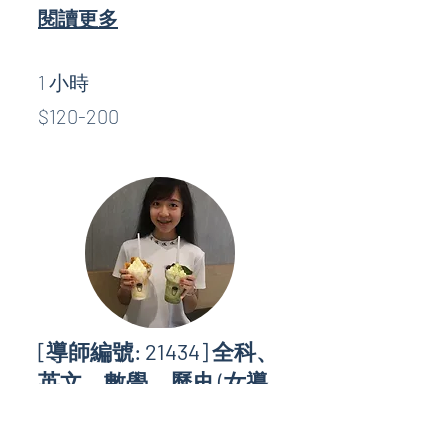
閱讀更多
1 小時
$120-
$120-200
200
[導師編號: 21434] 全科、
英文、數學、歷史 (女導
師)