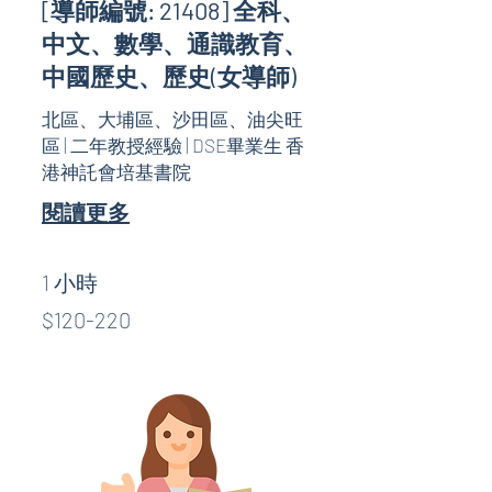
[導師編號: 21408] 全科、
中文、數學、通識教育、
中國歷史、歷史(女導師)
北區、大埔區、沙田區、油尖旺
區 | 二年教授經驗 | DSE畢業生 香
港神託會培基書院
閱讀更多
1 小時
$120-
$120-220
220