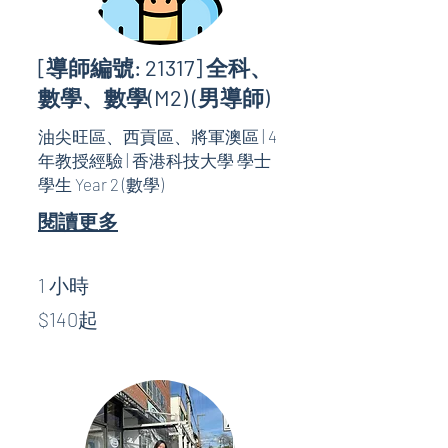
[導師編號: 21317] 全科、
數學、數學(M2) (男導師)
油尖旺區、西貢區、將軍澳區 | 4
年教授經驗 | 香港科技大學 學士
學生 Year 2 (數學)
閱讀更多
1 小時
$140
$140起
起