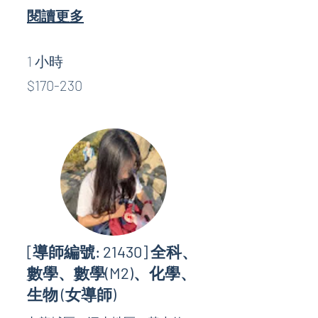
閱讀更多
1 小時
$170-
$170-230
230
[導師編號: 21430] 全科、
數學、數學(M2)、化學、
生物 (女導師)