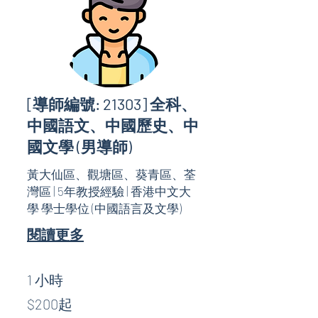
[導師編號: 21303] 全科、
中國語文、中國歷史、中
國文學 (男導師)
黃大仙區、觀塘區、葵青區、荃
灣區 | 5年教授經驗 | 香港中文大
學 學士學位 (中國語言及文學)
閱讀更多
1 小時
$200
$200起
起