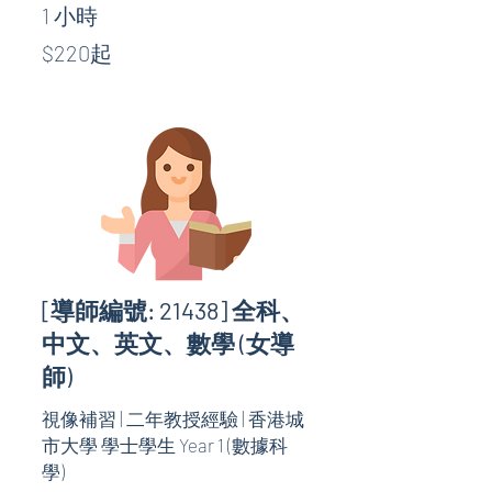
1 小時
$220
$220起
起
[導師編號: 21438] 全科、
中文、英文、數學 (女導
師)
視像補習 | 二年教授經驗 | 香港城
市大學 學士學生 Year 1 (數據科
學)