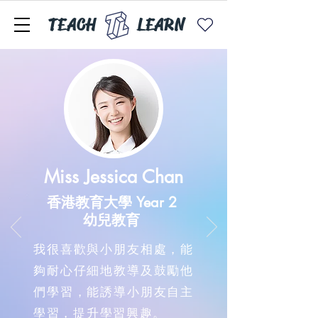
TEACH
LEARN
Miss Jessica Chan
香港教育大學 Year 2
幼兒教育
我很喜歡與小朋友相處，能
夠耐心仔細地教導及鼓勵他
們學習，能誘導小朋友自主
學習，提升學習興趣。