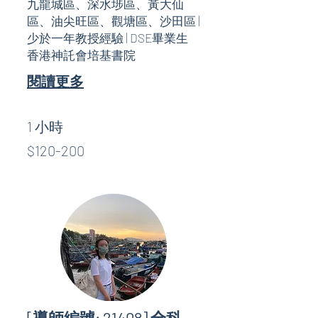
九龍城區、深水埗區、黃大仙
區、油尖旺區、觀塘區、沙田區 |
少於一年教授經驗 | DSE畢業生
香港神託會培基書院
閱讀更多
1 小時
$120-
$120-200
200
[導師編號: 21408] 全科、