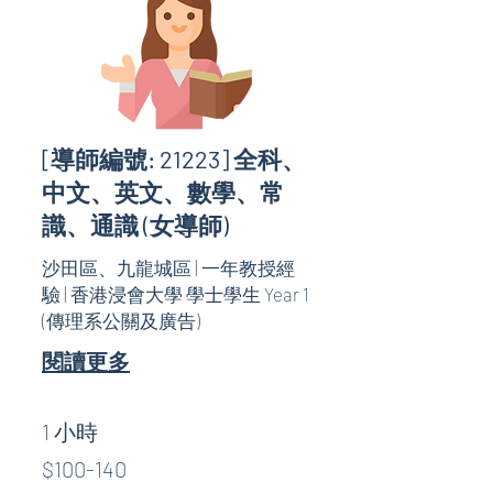
[導師編號: 21223] 全科、
中文、英文、數學、常
識、通識 (女導師)
沙田區、九龍城區 | 一年教授經
驗 | 香港浸會大學 學士學生 Year 1
(傳理系公關及廣告)
閱讀更多
1 小時
$100-
$100-140
140