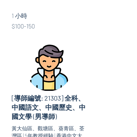
1 小時
$100-
$100-150
150
[導師編號: 21303] 全科、
中國語文、中國歷史、中
國文學 (男導師)
黃大仙區、觀塘區、葵青區、荃
灣區 | 5年教授經驗 | 香港中文大