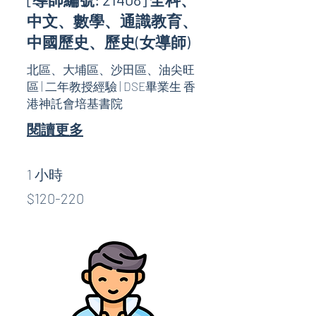
中文、數學、通識教育、
中國歷史、歷史(女導師)
北區、大埔區、沙田區、油尖旺
區 | 二年教授經驗 | DSE畢業生 香
港神託會培基書院
閱讀更多
1 小時
$120-
$120-220
220