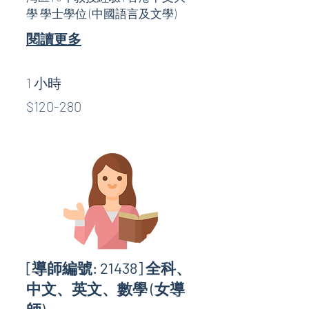
學 學士學位 (中國語言及文學)
閱讀更多
1 小時
$120-
$120-280
280
[導師編號: 21438] 全科、
中文、英文、數學 (女導