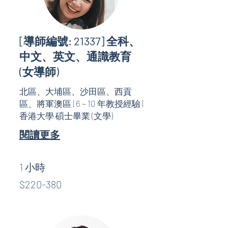
[導師編號: 21337] 全科、
中文、英文、通識教育
(女導師)
北區、大埔區、沙田區、西貢
區、將軍澳區 | 6 ~ 10 年教授經驗 |
香港大學 碩士畢業 (文學)
閱讀更多
1 小時
$220-
$220-380
380