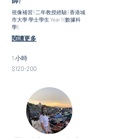
師)
視像補習 | 二年教授經驗 | 香港城
市大學 學士學生 Year 1 (數據科
學)
閱讀更多
1 小時
$120-
$120-200
200