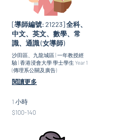
[導師編號: 21223] 全科、
中文、英文、數學、常
識、通識 (女導師)
沙田區、九龍城區 | 一年教授經
驗 | 香港浸會大學 學士學生 Year 1
(傳理系公關及廣告)
閱讀更多
1 小時
$100-
$100-140
140