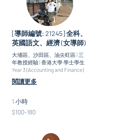
[導師編號: 21245] 全科、
英國語文、經濟 (女導師)
大埔區、沙田區、油尖旺區 | 三
年教授經驗 | 香港大學 學士學生
Year 3 (Accounting and Finance)
閱讀更多
1 小時
$100-
$100-180
180